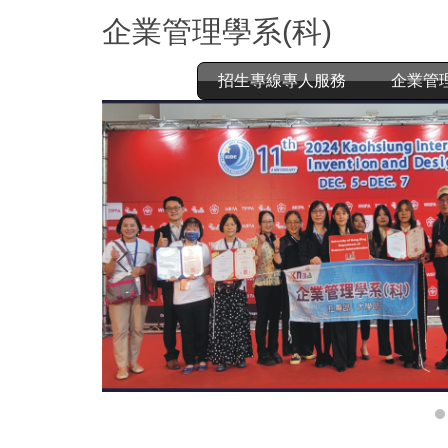
跳
企業管理學系(科)
到
主
要
招生專線專人服務
企業管
內
容
區